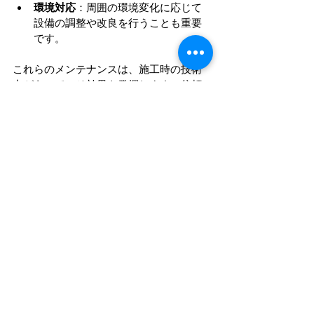
環境対応
：周囲の環境変化に応じて
設備の調整や改良を行うことも重要
です。
これらのメンテナンスは、施工時の技術
力があってこそ効果を発揮します。信頼
できる施工業者を選ぶことが、長期的な
成功の秘訣です。
私が特に信頼しているのは、
エフコロジ
ー株式会社 福島市
のような専門企業で
す。彼らの施工技術は高く評価されてお
り、安心して任せられます。
未来を見据えた施工技術の進化
太陽光発電の施工技術は、これからも進
化し続けます。AIやロボット技術のさらな
る発展、材料の革新、そして環境に配慮
した施工方法の開発が期待されていま